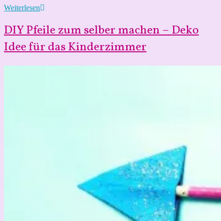
DIY
Weiterlesen
Feen
Tür
DIY Pfeile zum selber machen – Deko
aus
Eisstäbchen
Idee für das Kinderzimmer
–
Weihnachtsgeschenk
zum
selber
machen