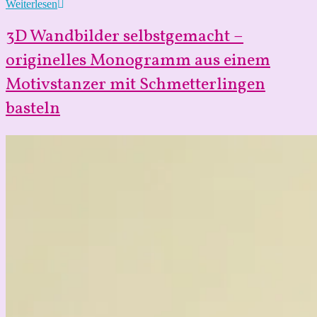
DIY
Weiterlesen
Einhorn
Stuhl
3D Wandbilder selbstgemacht –
für
kleine
originelles Monogramm aus einem
(und
Motivstanzer mit Schmetterlingen
große)
Mädchen
basteln
–
Upcycling
aus
dem
Ikea
Kritter
Kinderstuhl