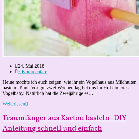
Beitrag
24. Mai 2018
veröffentlicht:
Beitrags-
7 Kommentare
Kommentare:
Heute möchte ich euch zeigen, wie ihr ein Vogelhaus aus Milchtüten
basteln könnt. Vor gut zwei Wochen lag bei uns im Hof ein totes
Vogelbaby. Natürlich hat die Zweijährige es…
Vogelhaus
Weiterlesen
aus
Milchtüten
Traumfänger aus Karton basteln -DIY
basteln
–
Anleitung schnell und einfach
Mit
Kindern