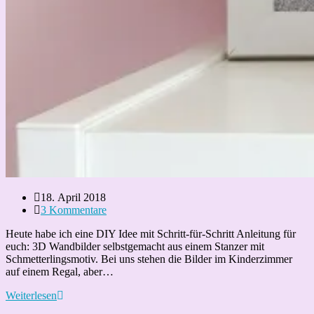
Beitrag
18. April 2018
veröffentlicht:
Beitrags-
3 Kommentare
Kommentare:
Heute habe ich eine DIY Idee mit Schritt-für-Schritt Anleitung für
euch: 3D Wandbilder selbstgemacht aus einem Stanzer mit
Schmetterlingsmotiv. Bei uns stehen die Bilder im Kinderzimmer
auf einem Regal, aber…
3D
Weiterlesen
Wandbilder