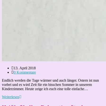
Beitrag
13. April 2018
veröffentlicht:
Beitrags-
0 Kommentare
Kommentare:
Endlich werden die Tage wärmer und auch länger. Ostern ist nun
vorbei und es wird Zeit für ein bisschen Sommer in unserem
Kinderzimmer. Heute zeige ich euch eine tolle einfache…
Blumengirlande
Weiterlesen
aus
Filz