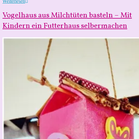
DIY
Weiterlesen
Pfeile
zum
Vogelhaus aus Milchtüten basteln – Mit
selber
machen
Kindern ein Futterhaus selbermachen
–
Deko
Idee
für
das
Kinderzimmer