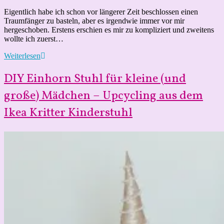
Kommentare:
Eigentlich habe ich schon vor längerer Zeit beschlossen einen
Traumfänger zu basteln, aber es irgendwie immer vor mir
hergeschoben. Erstens erschien es mir zu kompliziert und zweitens
wollte ich zuerst…
Traumfänger
Weiterlesen
aus
Karton
DIY Einhorn Stuhl für kleine (und
basteln
-
große) Mädchen – Upcycling aus dem
DIY
Ikea Kritter Kinderstuhl
Anleitung
schnell
und
einfach