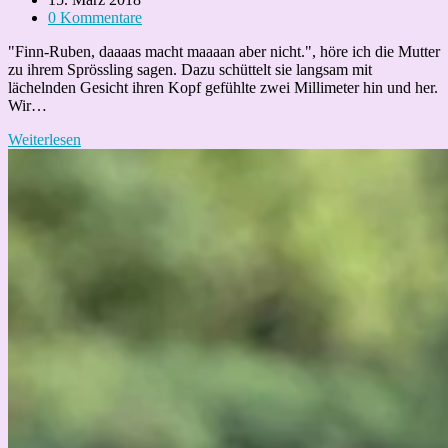
veröffentlicht:
Beitrags-
0 Kommentare
Kommentare:
"Finn-Ruben, daaaas macht maaaan aber nicht.", höre ich die Mutter
zu ihrem Sprössling sagen. Dazu schüttelt sie langsam mit
lächelnden Gesicht ihren Kopf gefühlte zwei Millimeter hin und her.
Wir…
Laissez-
Weiterlesen
Faire
–
Was
macht
es
mit
Kindern
wenn
sie
keine
Regeln
haben?