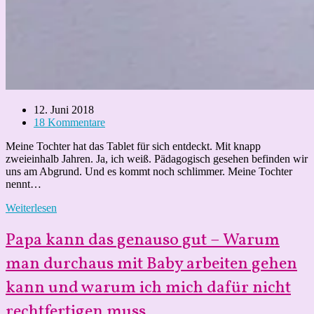
Beitrag
12. Juni 2018
veröffentlicht:
Beitrags-
18 Kommentare
Kommentare:
Meine Tochter hat das Tablet für sich entdeckt. Mit knapp
zweieinhalb Jahren. Ja, ich weiß. Pädagogisch gesehen befinden wir
uns am Abgrund. Und es kommt noch schlimmer. Meine Tochter
nennt…
Warum
Weiterlesen
meine
Tochter
Papa kann das genauso gut – Warum
mich
dank
man durchaus mit Baby arbeiten gehen
Peppa
kann und warum ich mich dafür nicht
Wutz
für
rechtfertigen muss
dumm