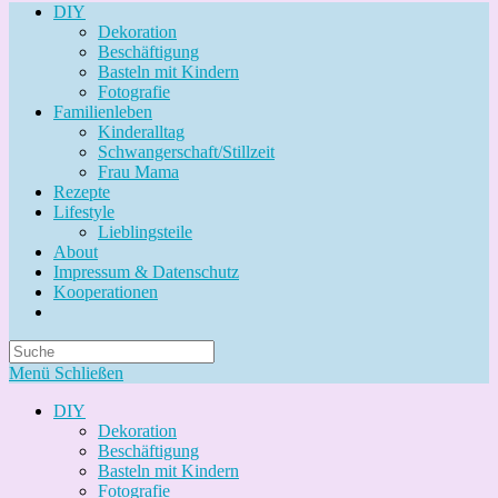
DIY
Dekoration
Beschäftigung
Basteln mit Kindern
Fotografie
Familienleben
Kinderalltag
Schwangerschaft/Stillzeit
Frau Mama
Rezepte
Lifestyle
Lieblingsteile
About
Impressum & Datenschutz
Kooperationen
Search
this
Menü
Schließen
website
DIY
Dekoration
Beschäftigung
Basteln mit Kindern
Fotografie