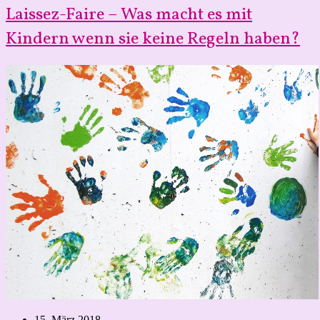
das
Laissez-Faire – Was macht es mit
genauso
gut
Kindern wenn sie keine Regeln haben?
–
Warum
man
durchaus
mit
Baby
arbeiten
gehen
kann
und
warum
ich
mich
dafür
nicht
rechtfertigen
muss
Beitrag
15. März 2018