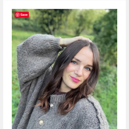
–
Untergewicht
In
Der
Save
Stillzeit
Und
Was
Dagegen
Hilft