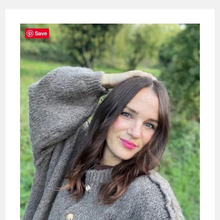
Schnell
Geboren
–
Erfahrungsbericht
Einer
Save
Frühgeburt